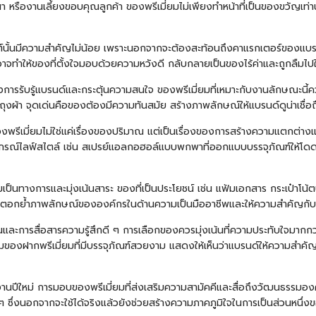
 หรืองานเลี้ยงขอบคุณลูกค้า ของพรีเมี่ยมไม่เพียงทำหน้าที่เป็นของขวัญเท่า
นต์นั้นมีความสำคัญไม่น้อย เพราะนอกจากจะต้องสะท้อนถึงคาแรกเตอร์ของแ
าจทำให้ของที่ตั้งใจมอบด้วยความหวังดี กลับกลายเป็นของไร้ค่าและถูกลืมไปใ
างการรับรู้แบรนด์และกระตุ้นความสนใจ ของพรีเมี่ยมที่เหมาะกับงานลักษณะนี้ควรเ
ถุงผ้า
จุดเด่นคือของต้องมีความทันสมัย สร้างภาพลักษณ์ให้แบรนด์ดูน่าเชื่อถ
องพรีเมี่ยมไม่ใช่แค่เรื่องของปริมาณ แต่เป็นเรื่องของการสร้างความแตกต่
รณ์ไลฟ์สไตล์ เช่น สเปรย์แอลกอฮอล์แบบพกพาที่ออกแบบบรรจุภัณฑ์ให้โดดเด่น
างการและมุ่งเน้นสาระ ของที่เป็นประโยชน์ เช่น แฟ้มเอกสาร กระเป๋าโน้ตบุ๊
่วยตอกย้ำภาพลักษณ์ขององค์กรในด้านความเป็นมืออาชีพและให้ความสำคัญกั
่นและการสื่อสารความรู้สึกดี ๆ การเลือกของควรมุ่งเน้นที่ความประทับใจมากกว
องฝากพรีเมี่ยมที่มีบรรจุภัณฑ์สวยงาม แสดงให้เห็นว่าแบรนด์ให้ความสำคัญกั
นปีใหม่ การมอบของพรีเมี่ยมที่ส่งเสริมความสามัคคีและสื่อถึงวัฒนธรรมองค์ก
 ซึ่งนอกจากจะใช้ได้จริงแล้วยังช่วยสร้างความภาคภูมิใจในการเป็นส่วนหนึ่