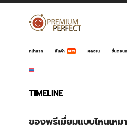
NEW
หน้าแรก
สินค้า
ผลงาน
ขั้นตอนกา
ผลงาน POWER BANK แบตสำรอง
ของพรีเ
สินค้าป้องกัน COVID-19
สายค
อุปกรณ์เสริมกระบอกน้ำ
พัดลมมือถือ พัดลมพก
ของช
ของชำร่วยงานบ
TIMELINE
ของพรีเมี่ยมแบบไหนเหมาะ