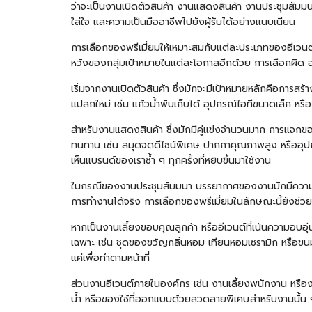
ว่าจะเป็นงานเปิดตัวสินค้า งานแสดงสินค้า งานประชุมสัมมนา
ใส่ใจ และความเป็นมืออาชีพไปยังผู้รับได้อย่างแนบเนียน
การเลือกของพรีเมี่ยมให้เหมาะสมกับแต่ละประเภทของอีเว
หวังของกลุ่มเป้าหมายในแต่ละโอกาสอีกด้วย การเลือกผิด อ
เริ่มจากงานเปิดตัวสินค้า ซึ่งมักจะมีเป้าหมายหลักคือการสร้
แปลกใหม่ เช่น แก้วน้ำพับเก็บได้ อุปกรณ์ไอทีขนาดเล็ก หรือ
สำหรับงานแสดงสินค้า ซึ่งมักมีคู่แข่งจำนวนมาก การแจกข
ทนทาน เช่น สมุดจดดีไซน์พิเศษ
ปากกา
คุณภาพสูง หรืออุปก
เห็นแบรนด์ของเราซ้ำ ๆ ทุกครั้งที่หยิบขึ้นมาใช้งาน
ในกรณีของงานประชุมสัมมนา บรรยากาศของงานมักมีความเป็นท
การทำงานได้จริง การเลือกของพรีเมี่ยมในลักษณะนี้ยังช
หากเป็นงานเลี้ยงขอบคุณลูกค้า หรืออีเวนต์ที่เน้นความอบอุ
เฉพาะ เช่น ชุดของขวัญกลิ่นหอม เทียนหอมเซรามิก หรือขนมข
แค่เพื่อทำตามหน้าที่
ส่วนงานอีเวนต์ภายในองค์กร เช่น งานเลี้ยงพนักงาน หรืองา
น้ำ หรือของใช้ที่ออกแบบด้วยลวดลายพิเศษสำหรับงานนั้น ๆ