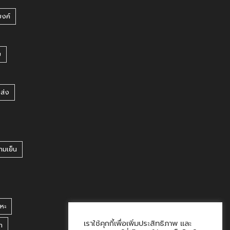
บงค์
บ
ยส่ง
ามเย็น
หะ
เราใช้คุกกี้เพื่อเพิ่มประสิทธิภาพ และ
า