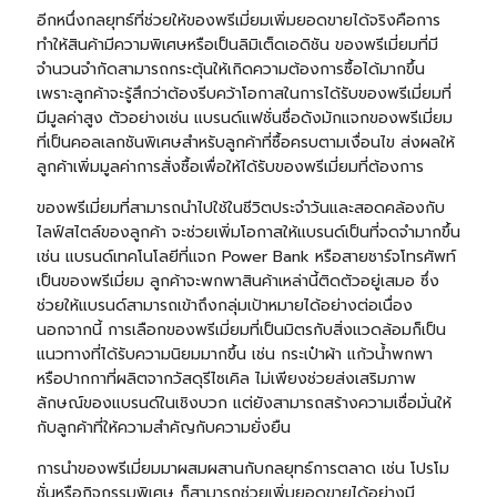
อีกหนึ่งกลยุทธ์ที่ช่วยให้ของพรีเมี่ยมเพิ่มยอดขายได้จริงคือการ
ทำให้สินค้ามีความพิเศษหรือเป็นลิมิเต็ดเอดิชัน ของพรีเมี่ยมที่มี
จำนวนจำกัดสามารถกระตุ้นให้เกิดความต้องการซื้อได้มากขึ้น
เพราะลูกค้าจะรู้สึกว่าต้องรีบคว้าโอกาสในการได้รับของพรีเมี่ยมที่
มีมูลค่าสูง ตัวอย่างเช่น แบรนด์แฟชั่นชื่อดังมักแจกของพรีเมี่ยม
ที่เป็นคอลเลกชันพิเศษสำหรับลูกค้าที่ซื้อครบตามเงื่อนไข ส่งผลให้
ลูกค้าเพิ่มมูลค่าการสั่งซื้อเพื่อให้ได้รับของพรีเมี่ยมที่ต้องการ
ของพรีเมี่ยมที่สามารถนำไปใช้ในชีวิตประจำวันและสอดคล้องกับ
ไลฟ์สไตล์ของลูกค้า จะช่วยเพิ่มโอกาสให้แบรนด์เป็นที่จดจำมากขึ้น
เช่น แบรนด์เทคโนโลยีที่แจก
Power Bank
หรือสายชาร์จโทรศัพท์
เป็นของพรีเมี่ยม ลูกค้าจะพกพาสินค้าเหล่านี้ติดตัวอยู่เสมอ ซึ่ง
ช่วยให้แบรนด์สามารถเข้าถึงกลุ่มเป้าหมายได้อย่างต่อเนื่อง
นอกจากนี้ การเลือกของพรีเมี่ยมที่เป็นมิตรกับสิ่งแวดล้อมก็เป็น
แนวทางที่ได้รับความนิยมมากขึ้น เช่น
กระเป๋าผ้า
แก้วน้ำพกพา
หรือปากกาที่ผลิตจากวัสดุรีไซเคิล ไม่เพียงช่วยส่งเสริมภาพ
ลักษณ์ของแบรนด์ในเชิงบวก แต่ยังสามารถสร้างความเชื่อมั่นให้
กับลูกค้าที่ให้ความสำคัญกับความยั่งยืน
การนำของพรีเมี่ยมมาผสมผสานกับกลยุทธ์การตลาด เช่น โปรโม
ชั่นหรือกิจกรรมพิเศษ ก็สามารถช่วยเพิ่มยอดขายได้อย่างมี