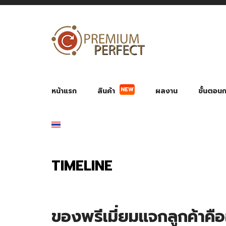
NEW
หน้าแรก
สินค้า
ผลงาน
ขั้นตอนกา
ผลงาน POWER BANK แบตสำรอง
ของพรีเ
สินค้าป้องกัน COVID-19
สายค
อุปกรณ์เสริมกระบอกน้ำ
พัดลมมือถือ พัดลมพก
ของช
ของชำร่วยงานบ
TIMELINE
ของพรีเมี่ยมแจกลูกค้าคือ