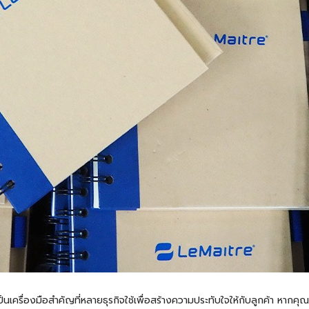
็นเครื่องมือสำคัญที่หลายธุรกิจใช้เพื่อสร้างความประทับใจให้กับลูกค้า หากค