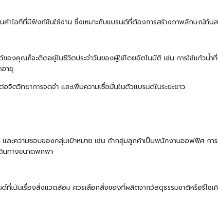
้าไอทีที่มีฟังก์ชันใช้งาน ซึ่งเหมาะกับแบรนด์ที่ต้องการสร้างภาพลักษณ์ทันส
องคุณก็จะติดอยู่ในชีวิตประจำวันของผู้ใช้โดยอัตโนมัติ เช่น การใช้แก้วน้ำที่
ดอายุ
ีผลต่อจิตวิทยาการจดจำ และเพิ่มความเชื่อมั่นในตัวแบรนด์ในระยะยาว
์ และความชอบของกลุ่มเป้าหมาย เช่น ถ้ากลุ่มลูกค้าเป็นพนักงานออฟฟิศ กา
ป๋าเดินทางขนาดพกพา
์ที่เน้นเรื่องสิ่งแวดล้อม ควรเลือกสิ่งของที่ผลิตจากวัสดุธรรมชาติหรือรีไ