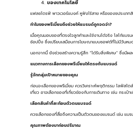
ของเทคโนโลยี
แฟลชไดรฟ์ พาวเวอร์แบงค์ หูฟังไร้สาย หรือของชประเภทสินค
ทำไมของพรีเมี่ยมถึงช่วยให้แบรนด์ถูกจดจำ
?
เมื่อคุณมอบของที่ตรงใจลูกค้าและใช้งานได้จริง โลโก้แบรนด์ข
ช้อปปิ้ง ซึ่งเปรียบเสมือนการโฆษณาแบบซอฟต์ที่ไม่มีวันหม
นอกจากนี้ ยังช่วยสร้างความรู้สึก “ได้รับสิ่งพิเศษ” ซึ่งม
แนวทางการเลือกของพรีเมี่ยมให้ตรงกับแบรนด์
รู้จักกลุ่มเป้าหมายของคุณ
ก่อนจะเลือกของพรีเมี่ยม ควรวิเคราะห์พฤติกรรม ไลฟ์สไตล
เที่ยว อาจเลือกของที่เกี่ยวข้องกับการเดินทาง เช่น กระเ
เลือกสินค้าที่สะท้อนตัวตนแบรนด์
ควรเลือกของที่สื่อถึงความเป็นตัวตนของแบรนด์ เช่น แบรนด
คุณภาพต้องมาก่อนปริมาณ