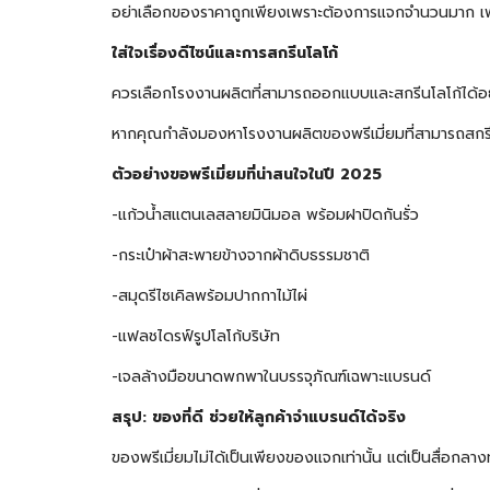
อย่าเลือกของราคาถูกเพียงเพราะต้องการแจกจำนวนมาก เพรา
ใส่ใจเรื่องดีไซน์และการสกรีนโลโก้
ควรเลือกโรงงานผลิตที่สามารถออกแบบและสกรีนโลโก้ได้อย
หากคุณกำลังมองหาโรงงานผลิตของพรีเมี่ยมที่สามารถสกร
ตัวอย่างขอพรีเมี่ยมที่น่าสนใจในปี 2025
-แก้วน้ำสแตนเลสลายมินิมอล พร้อมฝาปิดกันรั่ว
-กระเป๋าผ้าสะพายข้างจากผ้าดิบธรรมชาติ
-สมุดรีไซเคิลพร้อมปากกาไม้ไผ่
-แฟลชไดรฟ์รูปโลโก้บริษัท
-เจลล้างมือขนาดพกพาในบรรจุภัณฑ์เฉพาะแบรนด์
สรุป: ของที่ดี ช่วยให้ลูกค้าจำแบรนด์ได้จริง
ของพรีเมี่ยมไม่ได้เป็นเพียงของแจกเท่านั้น แต่เป็นสื่อกลา