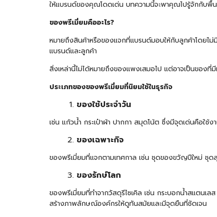
ให้แบรนด์ของคุณโดดเด่น บทความนี้จะพาคุณไปรู้จักกับพ
ของพรีเมี่ยมคืออะไร
?
หมายถึงสินค้าหรือของแจกที่แบรนด์มอบให้กับลูกค้าโดยไม่มีค
แบรนด์และลูกค้า
สิ่งเหล่านี้ไม่ได้หมายถึงของแพงเสมอไป แต่อาจเป็นของที่
ประเภทของของพรีเมี่ยมที่นิยมใช้ในธุรกิจ
ของใช้ประจำวัน
เช่น แก้วน้ำ กระเป๋าผ้า ปากกา
สมุดโน้ต
ซึ่งมีจุดเด่นคือใช้ง
ของเฉพาะกิจ
ของพรีเมี่ยมที่แจกตามเทศกาล เช่น ชุดของขวัญปีใหม่ ชุดสุ
ของรักษ์โลก
ของพรีเมี่ยมที่ทำจากวัสดุรีไซเคิล เช่น
กระบอกน้ำสแตนเลส
สร้างภาพลักษณ์องค์กรให้ดูทันสมัยและมีจุดยืนที่ชัดเจน