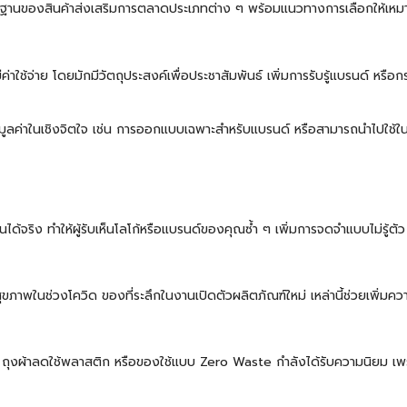
ื้นฐานของสินค้าส่งเสริมการตลาดประเภทต่าง ๆ พร้อมแนวทางการเลือกให้เห
่าใช้จ่าย โดยมักมีวัตถุประสงค์เพื่อประชาสัมพันธ์ เพิ่มการรับรู้แบรนด์ หรือ
มีมูลค่าในเชิงจิตใจ เช่น การออกแบบเฉพาะสำหรับแบรนด์ หรือสามารถนำไปใช้ในช
านได้จริง ทำให้ผู้รับเห็นโลโก้หรือแบรนด์ของคุณซ้ำ ๆ เพิ่มการจดจำแบบไม่รู้ตัว
ขภาพในช่วงโควิด ของที่ระลึกในงานเปิดตัวผลิตภัณฑ์ใหม่ เหล่านี้ช่วยเพิ่มคว
ถุงผ้าลดใช้พลาสติก หรือของใช้แบบ Zero Waste กำลังได้รับความนิยม เพร