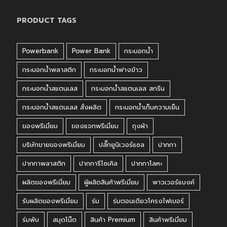
PRODUCT TAGS
Powerbank
Power Bank
กระบอกน้ำ
กระบอกน้ำพลาสติก
กระบอกน้ำฟางข้าว
กระบอกน้ำสแตนเลส
กระบอกน้ำสแตนเลส สกรีน
กระบอกน้ำสแตนเลส สั่งผลิต
กระบอกน้ำเก็บความเย็น
ของพรีเมี่ยม
ของแจกพรีเมี่ยม
ถุงผ้า
บริษัทขายของพรีเมี่ยม
ปลั๊กยูนิเวอร์แซล
ปากกา
ปากกาพลาสติก
ปากการีไซเคิล
ปากกาโลหะ
ผลิตของพรีเมี่ยม
ผู้ผลิตสินค้าพรีเมี่ยม
พาวเวอร์แบงค์
รับผลิตของพรีเมี่ยม
ร่ม
ร่มตอนเดียวโครงไฟเบอร์
ร่มพับ
สมุดโน๊ต
สินค้า Premium
สินค้าพรีเมี่ยม