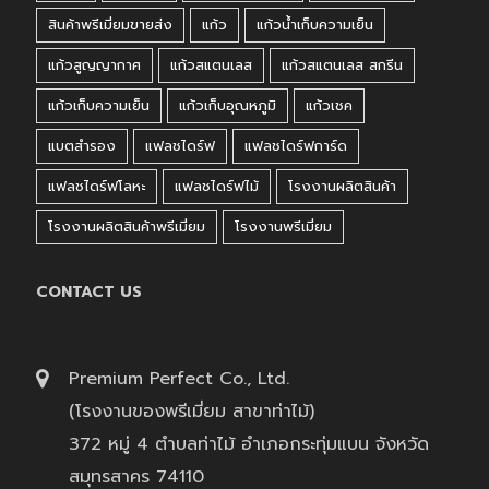
สินค้าพรีเมี่ยมขายส่ง
แก้ว
แก้วน้ำเก็บความเย็น
แก้วสูญญากาศ
แก้วสแตนเลส
แก้วสแตนเลส สกรีน
แก้วเก็บความเย็น
แก้วเก็บอุณหภูมิ
แก้วเชค
แบตสำรอง
แฟลชไดร์ฟ
แฟลชไดร์ฟการ์ด
แฟลชไดร์ฟโลหะ
แฟลชไดร์ฟไม้
โรงงานผลิตสินค้า
โรงงานผลิตสินค้าพรีเมี่ยม
โรงงานพรีเมี่ยม
CONTACT US
Premium Perfect Co., Ltd.
(โรงงานของพรีเมี่ยม สาขาท่าไม้)
372 หมู่ 4 ตำบลท่าไม้ อำเภอกระทุ่มแบน จังหวัด
สมุทรสาคร 74110