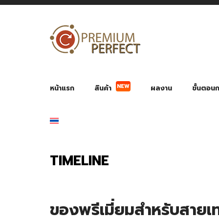
NEW
หน้าแรก
สินค้า
ผลงาน
ขั้นตอนกา
ผลงาน POWER BANK แบตสำรอง
ของพรีเ
สินค้าป้องกัน COVID-19
สายค
อุปกรณ์เสริมกระบอกน้ำ
พัดลมมือถือ พัดลมพก
ของช
ของชำร่วยงานบ
TIMELINE
ของพรีเมี่ยมสำหรับสายเ