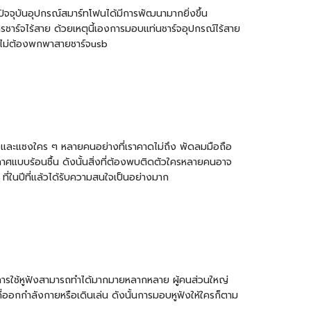
จจุบันอุปกรณ์สมาร์ทโฟนได้มีการพัฒนามากยิ่งขึ้น
การชาร์จไร้สาย ด้วยเหตุนี้เองการมอบแท่นชาร์จอุปกรณ์ไร้สาย
ว ไม่ต้องพกพา
สายชาร์จusb
แรงและแซงใคร ๆ หลายคนอย่างที่เราคาดไม่ถึง พัดลมมือถือ
ากาศแบบร้อนชื้น ดังนั้นสิ่งที่ต้องพบติดตัวใครหลายคนอาจ
ที่ในปีที่แล้วได้รับความสนใจเป็นอย่างมาก
นเอง การใช้หูฟังสามารถทำได้มากมายหลากหลาย ผู้คนส่วนใหญ่
่ออกกำลังกายหรือเดินเล่น ดังนั้นการมอบหูฟังให้ใครก็ตาม