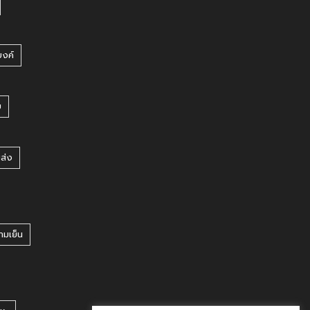
บงค์
บ
ยส่ง
ามเย็น