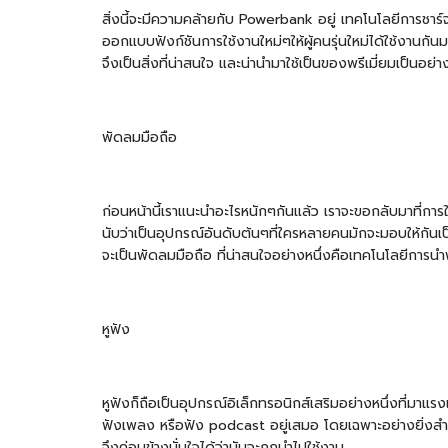
สิ่งนี้จะมีความคล้ายกับ Powerbank อยู่ เทคโนโลยีการชา
ออกแบบฟังก์ชันการใช้งานใหม่ๆให้ผู้คนรุ่นใหม่ได้ใช้งานกัน
จึงเป็นสิ่งที่น่าสนใจ และน่านำมาใช้เป็นของพรีเมี่ยมเป็น
พัดลมมือถือ
ก่อนหน้านี้เราแนะนำอะไรหนักๆกันแล้ว เราจะขอกลับมาที่การใ
นับว่าเป็นอุปกรณ์อันดับต้นๆที่ใครหลายคนมักจะมอบให้กันเป
จะเป็นพัดลมมือถือ ที่น่าสนใจอย่างหนึ่งคือเทคโนโลยีการนำ
หูฟัง
หูฟังก็ถือเป็นอุปกรณ์อิเล็กทรอนิกส์เสริมอย่างหนึ่งที่มาแร
ฟังเพลง หรือฟัง podcast อยู่เสมอ โดยเฉพาะอย่างยิ่งสำห
จึงค่อนข้างมั่นใจได้ว่ามันจะถูกนำไปใช้งาน