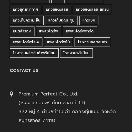
แก้วสูญญากาศ
แก้วสแตนเลส
แก้วสแตนเลส สกรีน
แก้วเก็บความเย็น
แก้วเก็บอุณหภูมิ
แก้วเชค
แบตสำรอง
แฟลชไดร์ฟ
แฟลชไดร์ฟการ์ด
แฟลชไดร์ฟโลหะ
แฟลชไดร์ฟไม้
โรงงานผลิตสินค้า
โรงงานผลิตสินค้าพรีเมี่ยม
โรงงานพรีเมี่ยม
CONTACT US
Premium Perfect Co., Ltd.
(โรงงานของพรีเมี่ยม สาขาท่าไม้)
372 หมู่ 4 ตำบลท่าไม้ อำเภอกระทุ่มแบน จังหวัด
สมุทรสาคร 74110