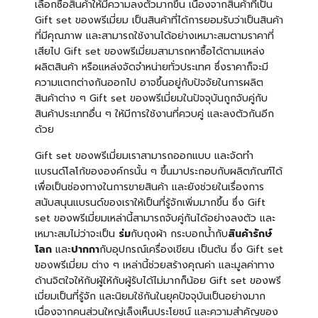
เลือกซื้อสินค้าให้มีความลงตัวมากขึ้น เนื่องจากสินค้าที่เป็น
Gift set ของพรีเมี่ยม เป็นสินค้าที่ได้การยอมรับว่าเป็นสินค้า
ที่มีคุณภาพ และสามารถใช้งานได้อย่างเหมาะสมตามราคาที่
เสียไป Gift set ของพรีเมี่ยมสามารถหาซื้อได้ตามแหล่ง
ผลิตสินค้า หรือแหล่งจัดจำหน่ายทั่วประเทศ ซึ่งราคาก็จะมี
ความแตกต่างกันออกไป อาจขึ้นอยู่กับปัจจัยในการผลิต
สินค้าต่าง ๆ Gift set ของพรีเมี่ยมในปัจจุบันถูกจับคู่กับ
สินค้าประเภทอื่น ๆ ให้มีการใช้งานที่ควบคู่ และลงตัวกันอีก
ด้วย
Gift set ของพรีเมี่ยมเราสามารถออกแบบ และจัดทำ
แบรนด์โลโก้ขององค์กรนั้น ๆ ขึ้นมาประกอบกับผลิตภัณฑ์ได้
เพื่อเป็นช่องทางในการขายสินค้า และยังช่วยในเรื่องการ
สนับสนุนแบรนด์ของเราให้เป็นที่รู้จักเพิ่มมากขึ้น ซึ่ง Gift
set ของพรีเมี่ยมเหล่านี้สามารถจับคู่กันได้อย่างลงตัว และ
เหมาะสมไม่ว่าจะเป็น
ร่ม
กับถุงผ้า กระบอกน้ำกับ
สินค้ารักษ์
โลก
และ
ปากกา
กับอุปกรณ์เครื่องเขียน เป็นต้น ซึ่ง Gift set
ของพรีเมี่ยม ต่าง ๆ เหล่านี้ช่วยสร้างคุณค่า และมูลค่าทาง
ด้านจิตใจให้กับผู้ให้กับผู้รับได้ไม่มากก็น้อย Gift set ของพรี
เมี่ยมเป็นที่รู้จัก และนิยมใช้กันในยุคปัจจุบันเป็นอย่างมาก
เนื่องจากคนส่วนใหญ่เล็งเห็นประโยชน์ และความสำคัญของ