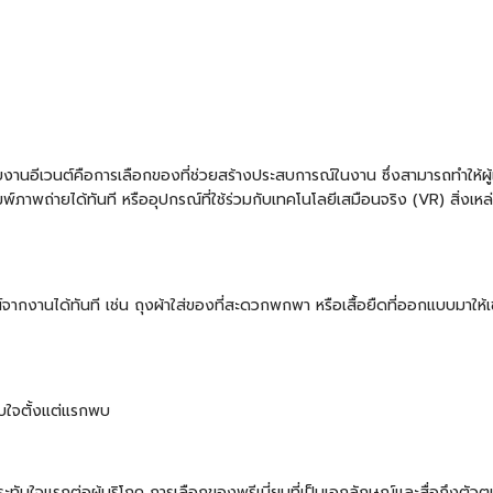
บงานอีเวนต์คือการเลือกของที่ช่วยสร้างประสบการณ์ในงาน ซึ่งสามารถทำให้ผู้เ
พ์ภาพถ่ายได้ทันที หรืออุปกรณ์ที่ใช้ร่วมกับเทคโนโลยีเสมือนจริง (VR) สิ่งเหล่า
น์จากงานได้ทันที เช่น
ถุงผ้า
ใส่ของที่สะดวกพกพา หรือเสื้อยืดที่ออกแบบมาให้เ
ับใจตั้งแต่แรกพบ
ทับใจแรกต่อผู้บริโภค การเลือกของพรีเมี่ยมที่เป็นเอกลักษณ์และสื่อถึงตัวต