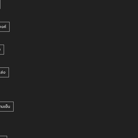
บงค์
บ
ยส่ง
ามเย็น