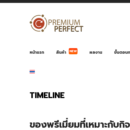
หน้าแรก
สินค้า
ผลงาน
ขั้นตอนกา
NEW
ผลงาน POWER BANK แบตสำรอง
ของพรีเ
สินค้าป้องกัน COVID-19
สายค
อุปกรณ์เสริมกระบอกน้ำ
พัดลมมือถือ พัดลมพก
ของช
ของชำร่วยงานบ
TIMELINE
ของพรีเมี่ยมที่เหมาะกับก