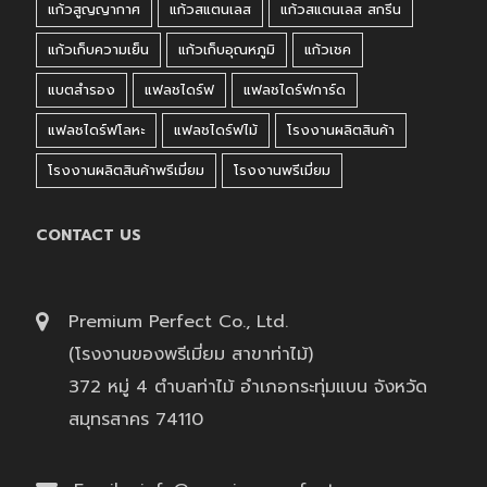
แก้วสูญญากาศ
แก้วสแตนเลส
แก้วสแตนเลส สกรีน
แก้วเก็บความเย็น
แก้วเก็บอุณหภูมิ
แก้วเชค
แบตสำรอง
แฟลชไดร์ฟ
แฟลชไดร์ฟการ์ด
แฟลชไดร์ฟโลหะ
แฟลชไดร์ฟไม้
โรงงานผลิตสินค้า
โรงงานผลิตสินค้าพรีเมี่ยม
โรงงานพรีเมี่ยม
CONTACT US
Premium Perfect Co., Ltd.
(โรงงานของพรีเมี่ยม สาขาท่าไม้)
372 หมู่ 4 ตำบลท่าไม้ อำเภอกระทุ่มแบน จังหวัด
สมุทรสาคร 74110