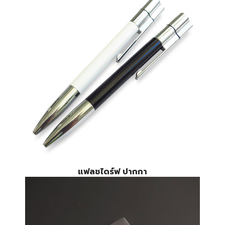
แฟลชไดร์ฟ ปากกา