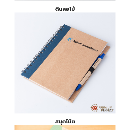
ดินสอไม้
สมุดโน๊ต