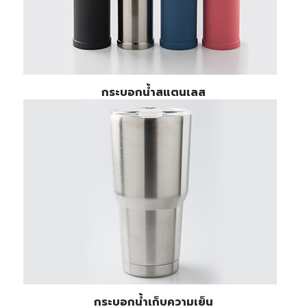
กระบอกน้ำสแตนเลส
กระบอกน้ำเก็บความเย็น