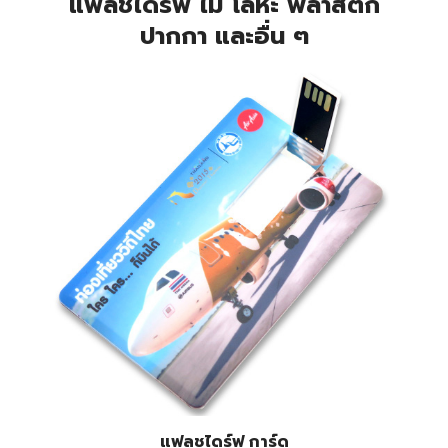
แฟลชไดร์ฟ ไม้ โลหะ พลาสติก
ปากกา และอื่น ๆ
แฟลชไดร์ฟ การ์ด