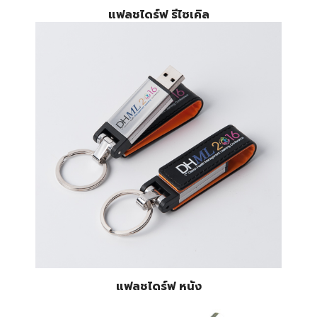
แฟลชไดร์ฟ รีไซเคิล
แฟลชไดร์ฟ หนัง