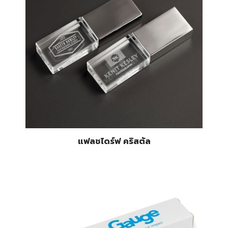
แฟลชไดร์ฟ คริสตัล