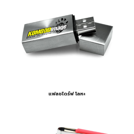
แฟลชไดร์ฟ โลหะ