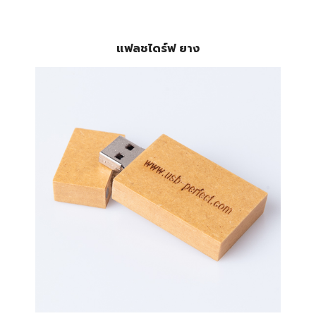
แฟลชไดร์ฟ ยาง