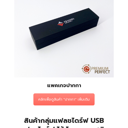
แพคเกจปากกา
คลิกเพื่อดูสินค้า "ปากกา" เพิ่มเติม
สินค้ากลุ่มแฟลชไดร์ฟ USB