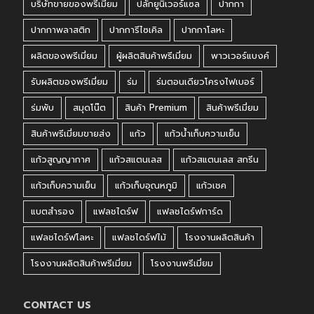
บริษัทขายของพรีเมี่ยม
ปลั๊กยูนิเวอร์แซล
ปากกา
ปากกาพลาสติก
ปากการีไซเคิล
ปากกาโลหะ
ผลิตของพรีเมี่ยม
ผู้ผลิตสินค้าพรีเมี่ยม
พาวเวอร์แบงค์
รับผลิตของพรีเมี่ยม
ร่ม
ร่มตอนเดียวโครงไฟเบอร์
ร่มพับ
สมุดโน๊ต
สินค้า Premium
สินค้าพรีเมี่ยม
สินค้าพรีเมี่ยมขายส่ง
แก้ว
แก้วน้ำเก็บความเย็น
แก้วสูญญากาศ
แก้วสแตนเลส
แก้วสแตนเลส สกรีน
แก้วเก็บความเย็น
แก้วเก็บอุณหภูมิ
แก้วเชค
แบตสำรอง
แฟลชไดร์ฟ
แฟลชไดร์ฟการ์ด
แฟลชไดร์ฟโลหะ
แฟลชไดร์ฟไม้
โรงงานผลิตสินค้า
โรงงานผลิตสินค้าพรีเมี่ยม
โรงงานพรีเมี่ยม
CONTACT US