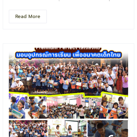
ค่ายดี ๆ ที่ช่วยเติมพลังให้กับน้อง ๆ นักเรียน พร้อมของพรีเมี่
ยมสุดพิเศษจากเรา
Read More
.
เพื่อส่งเสริมการมีส่วนร่วมของเยาวชนในการขับเคลื่อนประเด็น
สุขภาพจิตผ่านการออกแบบนโยบายและการผลิตสื่อสร้างสรรค์
.
พรีเมี่ยม เพอร์เฟค พร้อมอยู่เคียงข้างทุกกิจกรรมดี ๆ ที่ช่วย
เสริมพลังให้สังคม เราเชื่อว่าของพรีเมี่ยมเล็ก ๆ สามารถสร้าง
ความสุขและแรงบันดาลใจที่ยิ่งใหญ่ได้