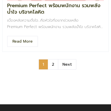
Premium Perfect พร้อมพนักงาน รวมพลัง
น้ำใจ บริจาคโลหิต
เบื้องหลังความตั้งใจ…คือหัวใจที่อยากช่วยเหลือ
Premium Perfect พร้อมพนักงาน รวมพลังน้ำใจ บริจาคโลหิต
ช่วยเหลือผู้ประสบภัยจากเหตุความไม่สงบในเขตชายแดน
เราขอเป็นส่วนหนึ่งในการสำรองโลหิตในคลัง เพื่อช่วยเหลือชีวิต
Read More
ที่รอคอยโอกาส และเติมเต็มพลังบวกให้สังคม
ขอขอบคุณพนักงานทุกคนที่ร่วมกันแบ่งปันความหวังในครั้งนี้
1
2
Next