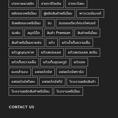
ปากกาพลาสติก
ปากการีไซเคิล
ปากกาโลหะ
ผลิตของพรีเมี่ยม
ผู้ผลิตสินค้าพรีเมี่ยม
พาวเวอร์แบงค์
รับผลิตของพรีเมี่ยม
ร่ม
ร่มตอนเดียวโครงไฟเบอร์
ร่มพับ
สมุดโน๊ต
สินค้า Premium
สินค้าพรีเมี่ยม
สินค้าพรีเมี่ยมขายส่ง
แก้ว
แก้วน้ำเก็บความเย็น
แก้วสูญญากาศ
แก้วสแตนเลส
แก้วสแตนเลส สกรีน
แก้วเก็บความเย็น
แก้วเก็บอุณหภูมิ
แก้วเชค
แบตสำรอง
แฟลชไดร์ฟ
แฟลชไดร์ฟการ์ด
แฟลชไดร์ฟโลหะ
แฟลชไดร์ฟไม้
โรงงานผลิตสินค้า
โรงงานผลิตสินค้าพรีเมี่ยม
โรงงานพรีเมี่ยม
CONTACT US