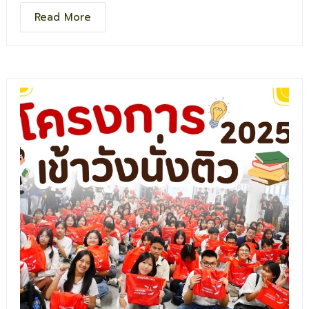
เด็ก ๆ และเยาวชน
Read More
เราเชื่อว่า “One Seed Endless Possibilities” เมล็ดพันธุ์เล็ก
ๆ ในวันนี้ สามารถเติบโตเป็นโอกาสที่ยิ่งใหญ่ในวันข้างหน้าได้เสมอ
ขอเป็นกำลังใจให้เด็ก ๆ ทุกคนได้เติบโตอย่างมีความสุข และขอ
ขอบคุณทุกภาคส่วนที่ร่วมกันสร้างสรรค์กิจกรรมดี ๆ ให้เกิดขึ้น
ในสังคม