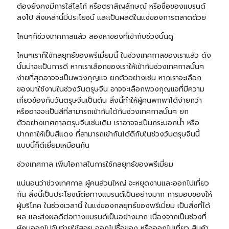
ต้องยังคงมีการใส่โลโก้ หรือตราสัญลักษณ์ หรือชื่อของแบรนด์
ลงไป สิ่งเหล่านี้มีประโยชน์ และเป็นผลดีในแง่ของการตลาดด้วย
ไหนๆก็ช่วงเทศกาลแล้ว ลองหาของที่เข้ากับช่วงนั้นดู
ไหนๆเราก็ใช้กลยุทธ์ของพรีเมี่ยมนี้ ในช่วงเทศกาลของเราแล้ว ดัง
นั้นน่าจะเป็นการดี หากเราเลือกของเราให้เข้ากับช่วงเทศกาลนั้นๆ
ง่ายที่สุดอาจจะเป็นพวงกุญแจ ยกตัวอย่างเช่น หากเราจะเลือก
ของมาใช้งานในช่วงวันตรุษจีน อาจจะเลือกพวงกุญแจที่มีความ
เกี่ยวข้องกับวันตรุษจีนเป็นต้น สิ่งนี้ทำให้ผู้คนพกพาได้ง่ายกว่า
หรืออาจจะเป็นสีที่สามารถเข้ากันได้กับช่วงเทศกาลนั้นๆ ยก
ตัวอย่างเทศกาลตรุษจีนเช่นเดิม เราอาจจะเป็น
กระบอกน้ำ
หรือ
ปากกา
ให้เป็นสีแดง ที่สามารถเข้ากันได้ดีกับในช่วงวันตรุษจีนนี้
แบบนี้ก็ดีเยี่ยมเหมือนกัน
ช่วงเทศกาล เพิ่มโอกาสในการใช้กลยุทธ์ของพรีเมี่ยม
แน่นอนว่าช่วงเทศกาล ผู้คนส่วนใหญ่ จะหยุดงานและออกไปเที่ยว
กัน สิ่งนี้เป็นประโยชน์ต่อทางแบรนด์เป็นอย่างมาก การมอบของให้
ผู้บริโภค ในช่วงเวลานี้ ในแง่ของกลยุทธ์ของพรีเมี่ยม เป็นสิ่งที่ได้
ผล และส่งผลดีต่อทางแบรนด์เป็นอย่างมาก เนื่องจากเป็นช่วงที่
ผู้คนออกไปจับจ่ายใช้สอย ออกไปซื้อของ หรือออกไปเที่ยว สินค้า